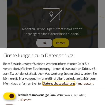
Möchten Sie von „OpenStreetMap/Leaflet“
bereitgestellte externe Inhalte laden?
Ja
Immer
Einstellungen zum Datenschutz
Landgasthof Wagner
Beim Besuch unserer Website werden Informationen über Sie
verarbeitet. Mit Ihrer Zustimmung können diese auch an Dritte, z.B.
Michael Wagner
zum Zweck der statistischen Auswertung, übermittelt werden. Sie
Unteremmendorf (5 km)
können die hier vorgenommenen Einstellungen jederzeit abändern.
Unteremmendorf 5
Mehr dazu erfahren Sie hier:
Datenschutzerklärung
/
Impressum
.
85125 Kinding
Technisch notwendige Cookies
(immer erforderlich)
08467 279
↓
1
Dienst