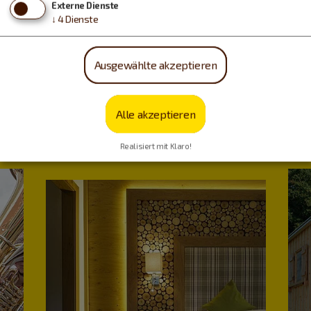
Externe Dienste
↓
4
Dienste
Ausgewählte akzeptieren
Urlaub machen, essen,
Alle akzeptieren
trinken…
Realisiert mit Klaro!