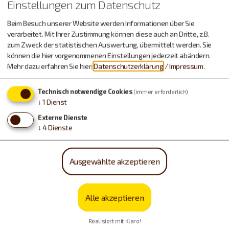
Einstellungen zum Datenschutz
Beim Besuch unserer Website werden Informationen über Sie
verarbeitet. Mit Ihrer Zustimmung können diese auch an Dritte, z.B.
zum Zweck der statistischen Auswertung, übermittelt werden. Sie
können die hier vorgenommenen Einstellungen jederzeit abändern.
Mehr dazu erfahren Sie hier:
Datenschutzerklärung
/
Impressum
.
Technisch notwendige Cookies
(immer erforderlich)
↓
1
Dienst
Externe Dienste
↓
4
Dienste
Ausgewählte akzeptieren
Beilngries
22. - 23.08.26
Alle akzeptieren
Schokoladenführung in der
Beilngrieser Manufaktur
Realisiert mit Klaro!