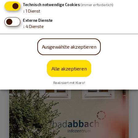
Technisch notwendige Cookies
(immer erforderlich)
↓
1
Dienst
Externe Dienste
↓
4
Dienste
Neuburg an der Donau
Auenzentrum Neuburg
Ausgewählte akzeptieren
geöffnet
bis 18 Uhr
Alle akzeptieren
Realisiert mit Klaro!