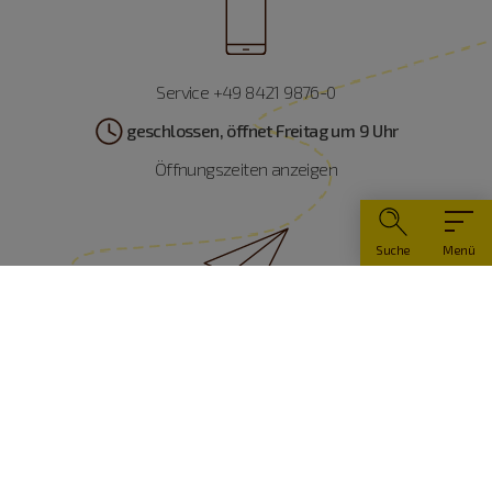
Service +49 8421 9876-0
geschlossen, öffnet Freitag um 9 Uhr
Öffnungszeiten anzeigen
Suche
Menü
info@naturpark-altmuehltal.de
Was können wir für Sie tun?
Wir freuen uns auf Ihre Nachricht.