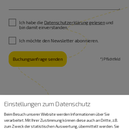
Ich habe die
Datenschutzerklärung gelesen
und
bin damit einverstanden.
Ich möchte den Newsletter abonnieren.
Buchungsanfrage senden
*) Pflichtfeld
Einstellungen zum Datenschutz
Urlaub machen, essen,
Beim Besuch unserer Website werden Informationen über Sie
verarbeitet. Mit Ihrer Zustimmung können diese auch an Dritte, z.B.
trinken…
zum Zweck der statistischen Auswertung, übermittelt werden. Sie