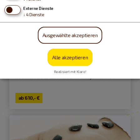
Externe Dienste
↓
4
Dienste
Ausgewählte akzeptieren
Treuchtlingen
Alle akzeptieren
Vital-Woche
Kommen Sie nach Treuchtlingen und fördern Sie
Realisiert mit Klaro!
Ihre Vitalität. Erleben Sie eine entspannende ...
ab
610,- €