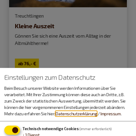
Treuchtlingen
Kleine Auszeit
Gönnen Sie sich eine Auszeit vom Alltag in der
Altmühltherme!
ab
76,- €
Einstellungen zum Datenschutz
Beim Besuch unserer Website werden Informationen über Sie
verarbeitet. Mit Ihrer Zustimmung können diese auch an Dritte, z.B.
zum Zweck der statistischen Auswertung, übermittelt werden. Sie
können die hier vorgenommenen Einstellungen jederzeit abändern.
Mehr dazu erfahren Sie hier:
Datenschutzerklärung
/
Impressum
.
Technisch notwendige Cookies
(immer erforderlich)
↓
1
Dienst