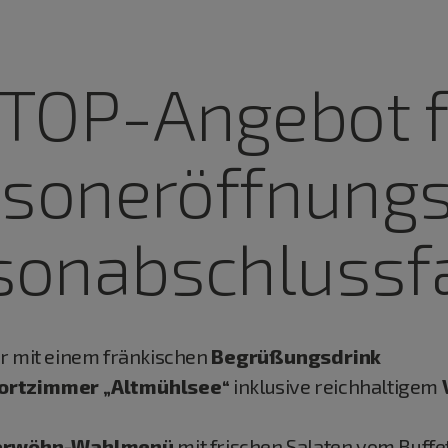
TOP-Angebot f
isoneröffnungs
sonabschlussf
 mit einem fränkischen
Begrüßungsdrink
ortzimmer „Altmühlsee“
inklusive reichhaltigem
“
erwöhn-Wahlmenü
mit frischen Salaten vom Buffe