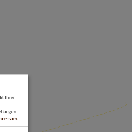
it Ihrer
ellungen
pressum
.