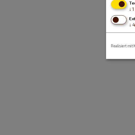
Te
↓
1
Ex
↓
Realisiert mit 