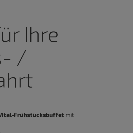
ür Ihre
- /
ahrt
Vital-Frühstücksbuffet
mit
t