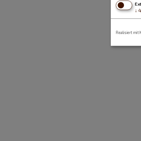
Ex
↓
Realisiert mit 