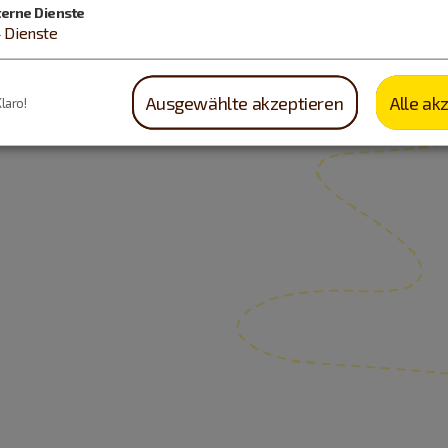
terne Dienste
4
Dienste
Ausgewählte akzeptieren
Alle ak
Klaro!