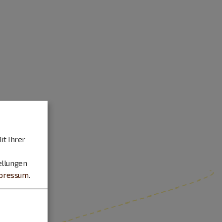
it Ihrer
ellungen
pressum
.