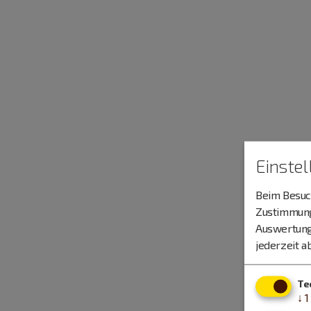
Einste
Beim Besuch
Zustimmung 
Auswertung
jederzeit a
Te
↓
1