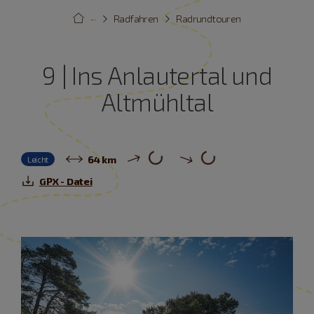
···
Radfahren
Radrundtouren
9 | Ins Anlautertal und
Altmühltal
64 km
Leicht
GPX - Datei