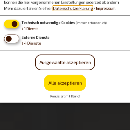
können die hier vorgenommenen Einstellungen jederzeit abändern.
Mehr dazu erfahren Sie hier:
Datenschutzerklärung
/
Impressum
.
Technisch notwendige Cookies
(immer erforderlich)
↓
1
Dienst
Externe Dienste
↓
4
Dienste
Möchten Sie von OpenStreetMap/Leaflet bereitgestellte
Ausgewählte akzeptieren
externe Inhalte laden?
Ja, immer
Alle akzeptieren
Realisiert mit Klaro!