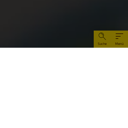
Suche
Menü
Info-Adresse
Hopfenland Hallertau Tourismus e.V.
Münchener Vormarkt 1