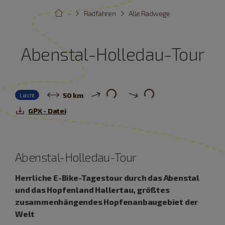
···
Radfahren
Alle Radwege
Abenstal-Holledau-Tour
50 km
Leicht
GPX - Datei
Abenstal-Holledau-Tour
Herrliche E-Bike-Tagestour durch das Abenstal
und das Hopfenland Hallertau, größtes
zusammenhängendes Hopfenanbaugebiet der
Welt