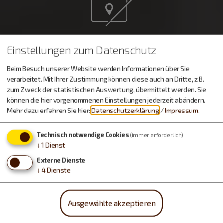
Möchten Sie von OpenStreetMap/Leaflet bereitgestellte
Einstellungen zum Datenschutz
externe Inhalte laden?
Beim Besuch unserer Website werden Informationen über Sie
Ja, immer
verarbeitet. Mit Ihrer Zustimmung können diese auch an Dritte, z.B.
zum Zweck der statistischen Auswertung, übermittelt werden. Sie
können die hier vorgenommenen Einstellungen jederzeit abändern.
Mehr dazu erfahren Sie hier:
Datenschutzerklärung
/
Impressum
.
Technisch notwendige Cookies
(immer erforderlich)
↓
1
Dienst
Externe Dienste
↓
4
Dienste
Ausgewählte akzeptieren