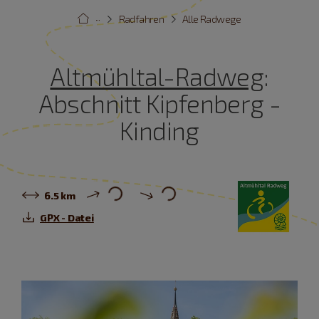
···
Radfahren
Alle Radwege
Altmühltal-Radweg
:
Abschnitt Kipfenberg -
Kinding
6.5 km
GPX - Datei