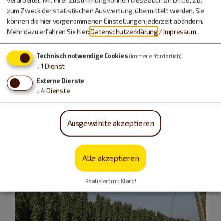
verarbeitet. Mit Ihrer Zustimmung können diese auch an Dritte, z.B.
zum Zweck der statistischen Auswertung, übermittelt werden. Sie
im Neuen Schloss – eines der größten
können die hier vorgenommenen Einstellungen jederzeit abändern.
militärhistorischen Museen Europas – sowie die größte
Mehr dazu erfahren Sie hier:
Datenschutzerklärung
/
Impressum
.
deutsche Dauerausstellung zum Ersten Weltkrieg in der
Festungsanlage.
Technisch notwendige Cookies
(immer erforderlich)
↓
1
Dienst
mehr erfahren
Externe Dienste
↓
4
Dienste
Ausgewählte akzeptieren
Alle akzeptieren
Realisiert mit Klaro!