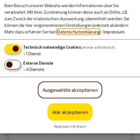
Rothenburg o.d.T.
Beim Besuch unserer Website werden Informationen über Sie
Taxi Ebert
verarbeitet. Mit Ihrer Zustimmung können diese auch an Dritte, z.B.
zum Zweck der statistischen Auswertung, übermittelt werden. Sie
können die hier vorgenommenen Einstellungen jederzeit abändern.
Mehr dazu erfahren Sie hier:
Datenschutzerklärung
/
Impressum
.
Technisch notwendige Cookies
(immer erforderlich)
↓
1
Dienst
Externe Dienste
↓
4
Dienste
Ausgewählte akzeptieren
Alle akzeptieren
Realisiert mit Klaro!