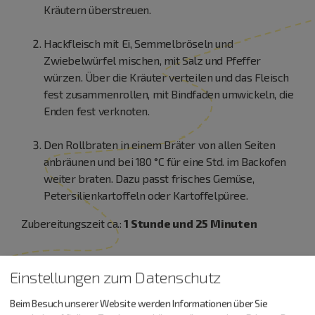
Kräutern überstreuen.
Hackfleisch mit Ei, Semmelbröseln und
Zwiebelwürfel mischen, mit Salz und Pfeffer
würzen. Über die Kräuter verteilen und das Fleisch
fest zusammenrollen, mit Bindfaden umwickeln, die
Enden fest verknoten.
Den Rollbraten in einem Bräter von allen Seiten
anbräunen und bei 180 °C für eine Std. im Backofen
weiter braten. Dazu passt frisches Gemüse,
Petersilienkartoffeln oder Kartoffelpüree.
Zubereitungszeit ca.:
1 Stunde und 25 Minuten
Einstellungen zum Datenschutz
Beim Besuch unserer Website werden Informationen über Sie