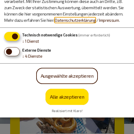
verarbeitet. Mit Ihrer Zustimmung können diese auch an Dritte, z.B.
Urlaub machen, essen,
zum Zweck der statistischen Auswertung, übermittelt werden. Sie
können die hier vorgenommenen Einstellungen jederzeit abändern.
trinken…
Mehr dazu erfahren Sie hier:
Datenschutzerklärung
/
Impressum
.
Technisch notwendige Cookies
(immer erforderlich)
↓
1
Dienst
Externe Dienste
↓
4
Dienste
Ausgewählte akzeptieren
Alle akzeptieren
Realisiert mit Klaro!