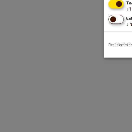
Te
↓
1
Ex
↓
Realisiert mit 