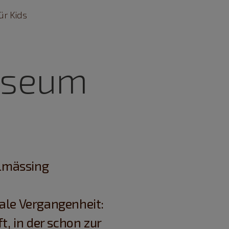
ür Kids
useum
almässing
nale Vergangenheit:
, in der schon zur