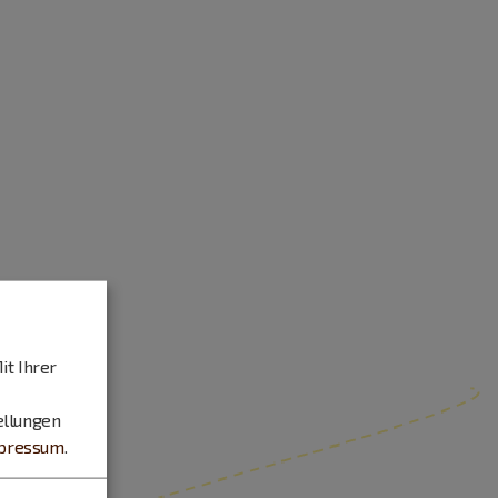
it Ihrer
ellungen
pressum
.