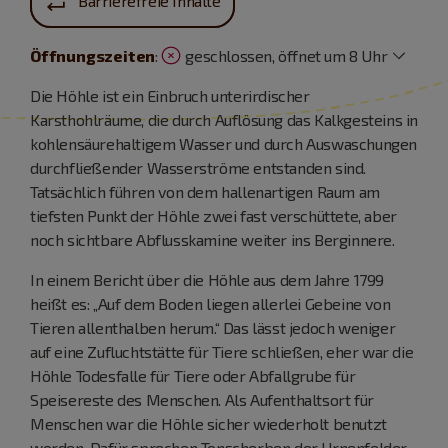
Barrierefreie Inhalte
Öffnungszeiten
:
geschlossen, öffnet um 8 Uhr
Die Höhle ist ein Einbruch unterirdischer
Karsthohlräume, die durch Auflösung das Kalkgesteins in
kohlensäurehaltigem Wasser und durch Auswaschungen
durchfließender Wasserströme entstanden sind.
Tatsächlich führen von dem hallenartigen Raum am
tiefsten Punkt der Höhle zwei fast verschüttete, aber
noch sichtbare Abflusskamine weiter ins Berginnere.
In einem Bericht über die Höhle aus dem Jahre 1799
heißt es: „Auf dem Boden liegen allerlei Gebeine von
Tieren allenthalben herum.“ Das lässt jedoch weniger
auf eine Zufluchtstätte für Tiere schließen, eher war die
Höhle Todesfalle für Tiere oder Abfallgrube für
Speisereste des Menschen. Als Aufenthaltsort für
Menschen war die Höhle sicher wiederholt benutzt
worden. Dafür sprechen Tonscherben der Urnenfelder-