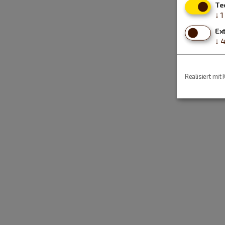
Te
↓
1
Ex
↓
Realisiert mit 