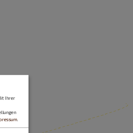
it Ihrer
ellungen
pressum
.