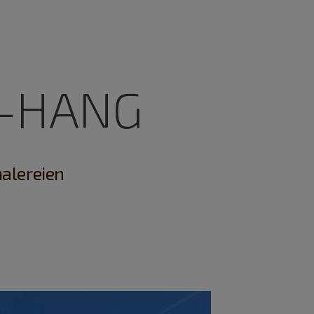
R-HANG
malereien