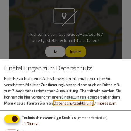
Möchten Sie von „OpenStreetMap/Leaflet“
bereitgestellte externe Inhalte laden?
Ja
Immer
Einstellungen zum Datenschutz
Heilig Kreuz Kirche (ehem. Kapuzinerkirche)
Beim Besuch unserer Website werden Informationen über Sie
P. Hubert Dybala CP.
verarbeitet. Mit Ihrer Zustimmung können diese auch an Dritte, z.B.
zum Zweck der statistischen Auswertung, übermittelt werden. Sie
Kapuzinergasse 2
können die hier vorgenommenen Einstellungen jederzeit abändern.
85072 Eichstätt
Mehr dazu erfahren Sie hier:
Datenschutzerklärung
/
Impressum
.
Das Kapuzinerkloster liegt östlich des Stadtkerns in
Technisch notwendige Cookies
(immer erforderlich)
der Kapuzinergasse, die gegenüber der Universität von
↓
1
Dienst
der Ostenstraße abzweigt.