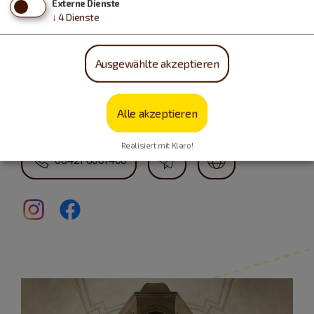
Externe Dienste
↓
4
Dienste
Info-Adresse
Ausgewählte akzeptieren
Tourist-Information
Domplatz 8
Alle akzeptieren
85072 Eichstätt
Realisiert mit Klaro!
08421 6001400