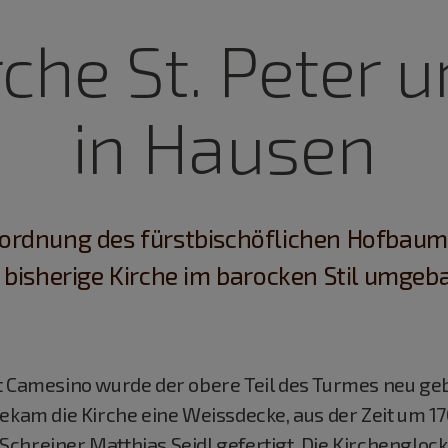
irche St. Peter 
in Hausen
ordnung des fürstbischöflichen Hofbaume
 bisherige Kirche im barocken Stil umgeb
st Camesino wurde der obere Teil des Turmes neu g
bekam die Kirche eine Weissdecke, aus der Zeit um 1
chreiner Matthias Seidl gefertigt. Die Kirchengloc