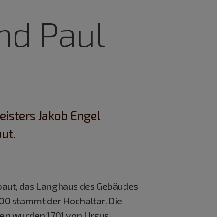
und Paul
isters Jakob Engel
aut.
ebaut; das Langhaus des Gebäudes
700 stammt der Hochaltar. Die
ken wurden 1701 von Ursus