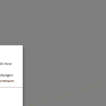
it Ihrer
ellungen
pressum
.