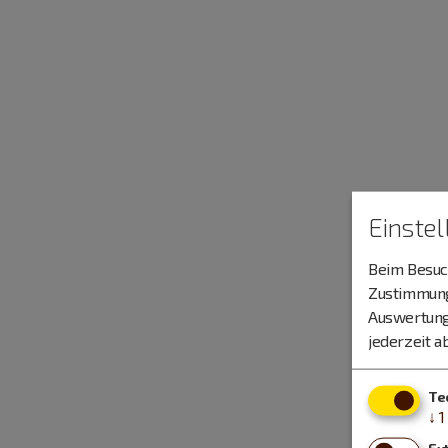
Einste
Beim Besuch
Zustimmung 
Auswertung
jederzeit a
Te
↓
1
Ex