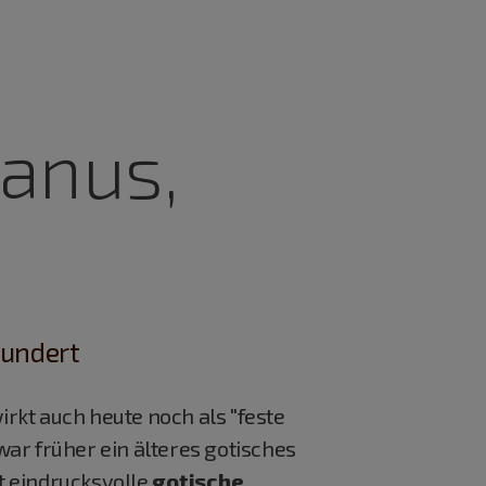
hanus,
hundert
 wirkt auch heute noch als "feste
war früher ein älteres gotisches
t eindrucksvolle
gotische