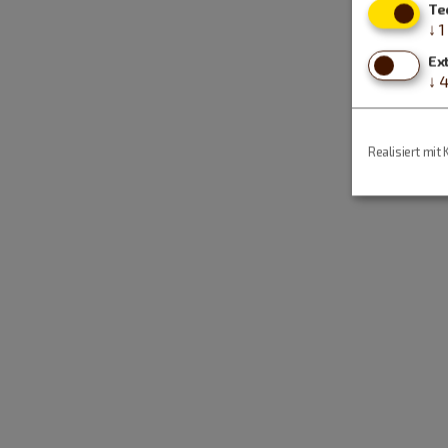
Te
↓
1
Ex
↓
Realisiert mit 