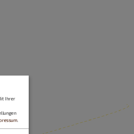
it Ihrer
ellungen
pressum
.