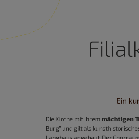
Filia
Ein ku
Die Kirche mit ihrem
mächtigen 
Burg" und gilt als kunsthistorisch
Langhaus angebaut. Der Chorraum, d