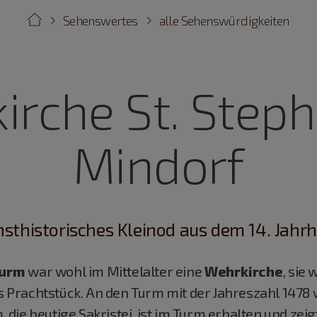
Sehenswertes
alle Sehenswürdigkeiten
lkirche St. Step
Mindorf
nsthistorisches Kleinod aus dem 14. Jahr
Turm
war wohl im Mittelalter eine
Wehrkirche
, sie
es Prachtstück. An den Turm mit der Jahreszahl 1478 
ie heutige Sakristei, ist im Turm erhalten und zeig