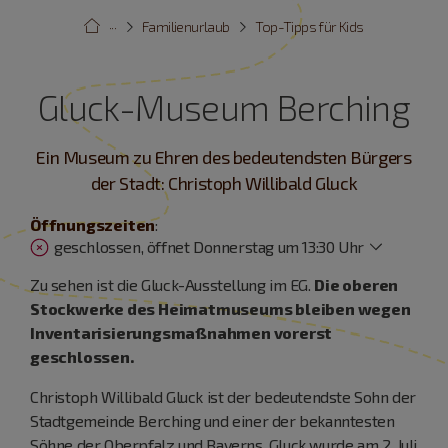
···
Familienurlaub
Top-Tipps für Kids
Gluck-Museum Berching
Ein Museum zu Ehren des bedeutendsten Bürgers
der Stadt: Christoph Willibald Gluck
Öffnungszeiten
:
geschlossen, öffnet Donnerstag um 13:30 Uhr
Zu sehen ist die Gluck-Ausstellung im EG.
Die oberen
Stockwerke des Heimatmuseums bleiben wegen
Inventarisierungsmaßnahmen vorerst
geschlossen.
Christoph Willibald Gluck ist der bedeutendste Sohn der
Stadtgemeinde Berching und einer der bekanntesten
Söhne der Oberpfalz und Bayerns. Gluck wurde am 2. Juli