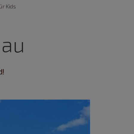
ür Kids
nau
d!