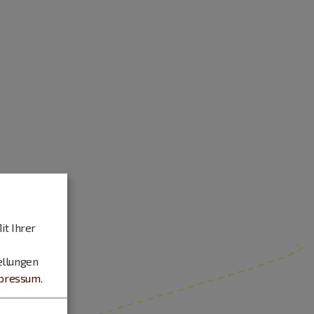
it Ihrer
ellungen
pressum
.