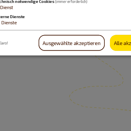
chnisch notwendige Cookies
(immer erforderlich)
Dienst
terne Dienste
4
Dienste
Ausgewählte akzeptieren
Alle ak
Klaro!