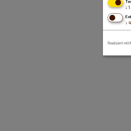
Te
↓
1
Ex
↓
Realisiert mit 