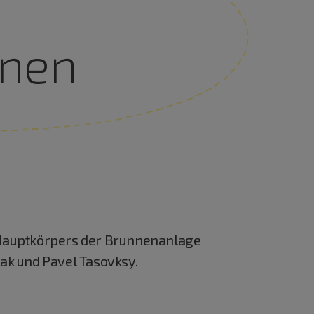
nnen
s Hauptkörpers der Brunnenanlage
ak und Pavel Tasovksy.