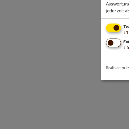
Auswertung
jederzeit a
Te
↓
1
Ex
↓
Realisiert mit 