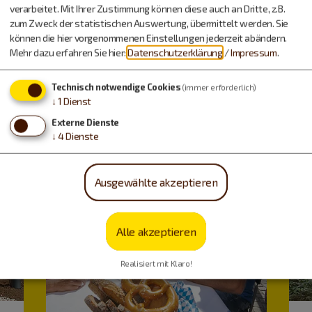
verarbeitet. Mit Ihrer Zustimmung können diese auch an Dritte, z.B.
Urlaub machen, essen,
zum Zweck der statistischen Auswertung, übermittelt werden. Sie
können die hier vorgenommenen Einstellungen jederzeit abändern.
trinken…
Mehr dazu erfahren Sie hier:
Datenschutzerklärung
/
Impressum
.
Technisch notwendige Cookies
(immer erforderlich)
↓
1
Dienst
Externe Dienste
↓
4
Dienste
Ausgewählte akzeptieren
Alle akzeptieren
Realisiert mit Klaro!