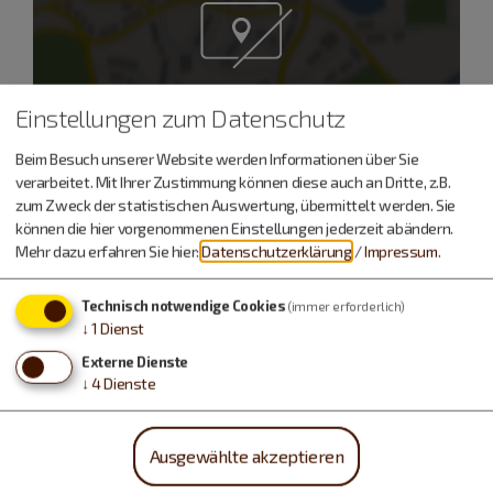
Möchten Sie von „OpenStreetMap/Leaflet“
Einstellungen zum Datenschutz
bereitgestellte externe Inhalte laden?
Beim Besuch unserer Website werden Informationen über Sie
Ja
Immer
verarbeitet. Mit Ihrer Zustimmung können diese auch an Dritte, z.B.
zum Zweck der statistischen Auswertung, übermittelt werden. Sie
können die hier vorgenommenen Einstellungen jederzeit abändern.
Mehr dazu erfahren Sie hier:
Datenschutzerklärung
/
Impressum
.
Kirche St. Laurentius
Pfarrer Glötzner
Technisch notwendige Cookies
(immer erforderlich)
Hauptstraße 24
↓
1
Dienst
85095 Denkendorf
Externe Dienste
↓
4
Dienste
Die kath. Pfarrkirche St. Laurentius liegt in der
Ortsmitte (Hauptstr. 24).
Ausgewählte akzeptieren