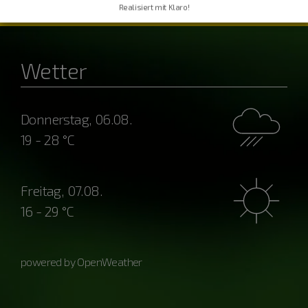
Realisiert mit Klaro!
Wetter
Donnerstag, 06.08.
19 - 28 °C
Freitag, 07.08.
16 - 29 °C
powered by OpenWeather