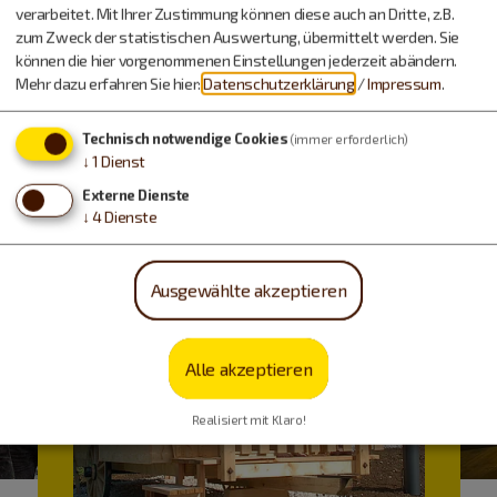
verarbeitet. Mit Ihrer Zustimmung können diese auch an Dritte, z.B.
Urlaub machen, essen,
zum Zweck der statistischen Auswertung, übermittelt werden. Sie
können die hier vorgenommenen Einstellungen jederzeit abändern.
trinken…
Mehr dazu erfahren Sie hier:
Datenschutzerklärung
/
Impressum
.
Technisch notwendige Cookies
(immer erforderlich)
↓
1
Dienst
Externe Dienste
↓
4
Dienste
Ausgewählte akzeptieren
Alle akzeptieren
Realisiert mit Klaro!