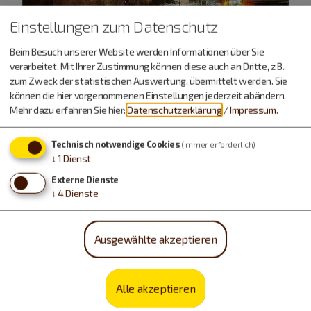
Einstellungen zum Datenschutz
Beim Besuch unserer Website werden Informationen über Sie
verarbeitet. Mit Ihrer Zustimmung können diese auch an Dritte, z.B.
zum Zweck der statistischen Auswertung, übermittelt werden. Sie
können die hier vorgenommenen Einstellungen jederzeit abändern.
Mehr dazu erfahren Sie hier:
Datenschutzerklärung
/
Impressum
.
Urlaub machen, essen,
Technisch notwendige Cookies
(immer erforderlich)
↓
1
Dienst
trinken…
Externe Dienste
↓
4
Dienste
Ausgewählte akzeptieren
Alle akzeptieren