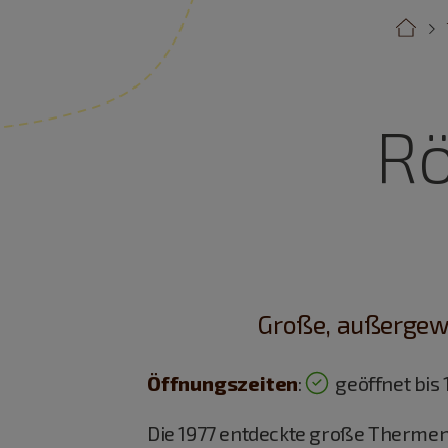
R
Große, außergewö
Öffnungszeiten
:
geöffnet bis 
Die 1977 entdeckte große Thermen