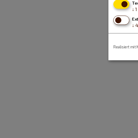
Te
↓
1
Ex
↓
Realisiert mit 