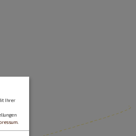
it Ihrer
ellungen
pressum
.