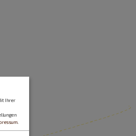
it Ihrer
ellungen
pressum
.