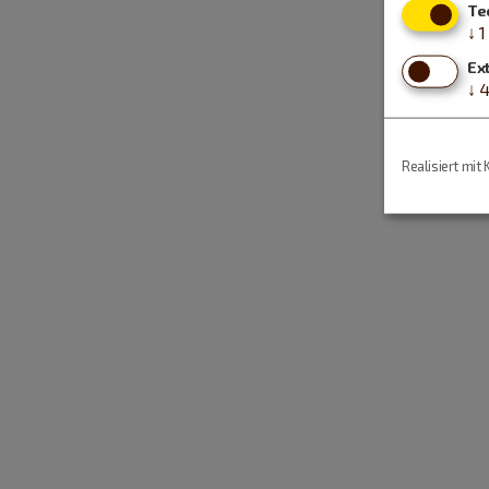
Te
↓
1
Ex
↓
Realisiert mit 