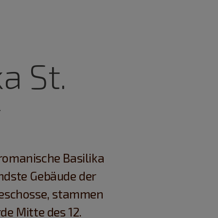
a St.
g
 romanische Basilika
endste Gebäude der
mgeschosse, stammen
de Mitte des 12.