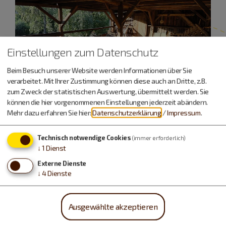
Einstellungen zum Datenschutz
Beim Besuch unserer Website werden Informationen über Sie
verarbeitet. Mit Ihrer Zustimmung können diese auch an Dritte, z.B.
zum Zweck der statistischen Auswertung, übermittelt werden. Sie
können die hier vorgenommenen Einstellungen jederzeit abändern.
Mehr dazu erfahren Sie hier:
Datenschutzerklärung
/
Impressum
.
Technisch notwendige Cookies
(immer erforderlich)
↓
1
Dienst
Externe Dienste
Urlaub machen, essen,
↓
4
Dienste
trinken…
Ausgewählte akzeptieren