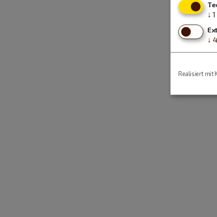
Te
↓
1
Ex
↓
Realisiert mit 