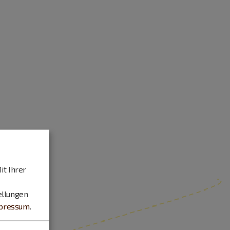
it Ihrer
ellungen
pressum
.