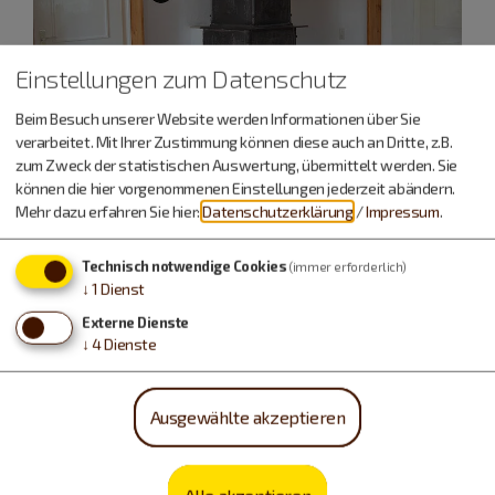
Einstellungen zum Datenschutz
Beim Besuch unserer Website werden Informationen über Sie
verarbeitet. Mit Ihrer Zustimmung können diese auch an Dritte, z.B.
zum Zweck der statistischen Auswertung, übermittelt werden. Sie
können die hier vorgenommenen Einstellungen jederzeit abändern.
Mehr dazu erfahren Sie hier:
Datenschutzerklärung
/
Impressum
.
Technisch notwendige Cookies
(immer erforderlich)
↓
1
Dienst
Urlaub machen, essen,
Externe Dienste
trinken…
↓
4
Dienste
Ausgewählte akzeptieren
Alle akzeptieren