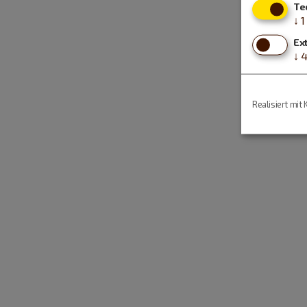
Te
↓
1
Ex
↓
Realisiert mit 