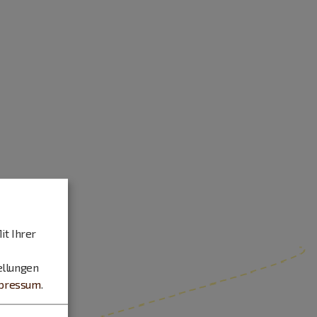
it Ihrer
ellungen
pressum
.