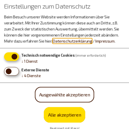
Einstellungen zum Datenschutz
Beim Besuch unserer Website werden Informationen über Sie
verarbeitet. Mit Ihrer Zustimmung können diese auch an Dritte, z.B.
zum Zweck der statistischen Auswertung, übermittelt werden. Sie
können die hier vorgenommenen Einstellungen jederzeit abändern.
Mehr dazu erfahren Sie hier:
Datenschutzerklärung
/
Impressum
.
Möchten Sie von OpenStreetMap/Leaflet bereitgestellte
Technisch notwendige Cookies
(immer erforderlich)
externe Inhalte laden?
↓
1
Dienst
Ja, immer
Externe Dienste
↓
4
Dienste
Ausgewählte akzeptieren
Alle akzeptieren
Realisiert mit Klaro!