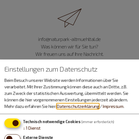
info@naturpark-altmuehltal.de
Was können wir für Sie tun?
Wir freuen uns auf Ihre Nachricht.
Einstellungen zum Datenschutz
Beim Besuch unserer Website werden Informationen über Sie
verarbeitet. Mit Ihrer Zustimmung können diese auch an Dritte, z.B.
zum Zweck der statistischen Auswertung, übermittelt werden. Sie
können die hier vorgenommenen Einstellungen jederzeit abändern.
Prospekt-Bestellung
Mehr dazu erfahren Sie hier:
Datenschutzerklärung
/
Impressum
.
Infomaterial & Downloads
Technisch notwendige Cookies
(immer erforderlich)
↓
1
Dienst
Externe Dienste