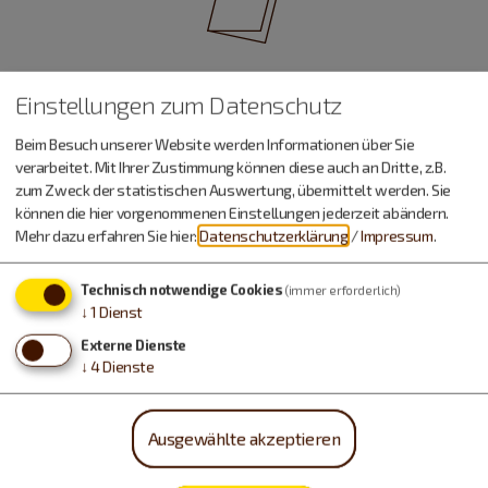
Prospekt-Bestellung
Einstellungen zum Datenschutz
Infomaterial & Downloads
Beim Besuch unserer Website werden Informationen über Sie
verarbeitet. Mit Ihrer Zustimmung können diese auch an Dritte, z.B.
zum Zweck der statistischen Auswertung, übermittelt werden. Sie
können die hier vorgenommenen Einstellungen jederzeit abändern.
Mehr dazu erfahren Sie hier:
Datenschutzerklärung
/
Impressum
.
Technisch notwendige Cookies
(immer erforderlich)
↓
1
Dienst
Externe Dienste
↓
4
Dienste
Ausgewählte akzeptieren