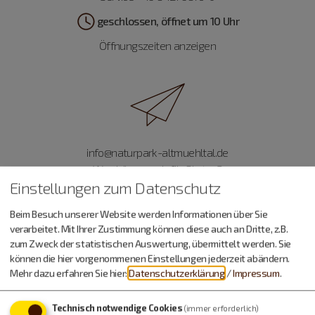
geschlossen, öffnet um 10 Uhr
Öffnungszeiten anzeigen
info@naturpark-altmuehltal.de
Was können wir für Sie tun?
Einstellungen zum Datenschutz
Wir freuen uns auf Ihre Nachricht.
Beim Besuch unserer Website werden Informationen über Sie
verarbeitet. Mit Ihrer Zustimmung können diese auch an Dritte, z.B.
zum Zweck der statistischen Auswertung, übermittelt werden. Sie
können die hier vorgenommenen Einstellungen jederzeit abändern.
Mehr dazu erfahren Sie hier:
Datenschutzerklärung
/
Impressum
.
Prospekt-Bestellung
Technisch notwendige Cookies
Infomaterial & Downloads
(immer erforderlich)