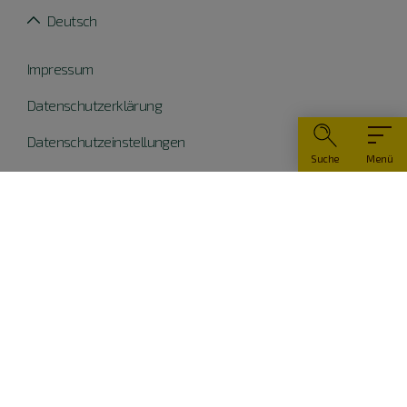
Deutsch
Impressum
Datenschutzerklärung
Datenschutzeinstellungen
Suche
Menü
Widerruf erklären
Barrierefreiheit
© Naturpark Altmühltal 2026
Teile dieser Website wurden mit Mitteln der EU
kofinanziert