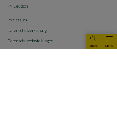
Deutsch
Impressum
Datenschutzerklärung
Datenschutzeinstellungen
Suche
Menü
Widerruf erklären
Barrierefreiheit
© Naturpark Altmühltal 2026
Teile dieser Website wurden mit Mitteln der EU
kofinanziert