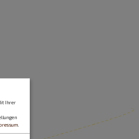
it Ihrer
ellungen
pressum
.