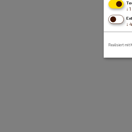
Te
↓
1
Ex
↓
Realisiert mit 