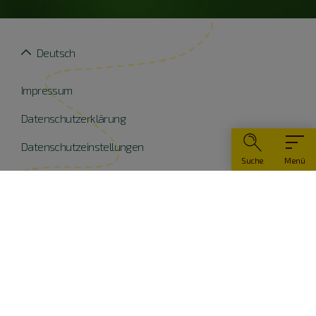
Deutsch
Impressum
Datenschutzerklärung
Datenschutzeinstellungen
Suche
Menü
Widerruf erklären
Barrierefreiheit
© Naturpark Altmühltal 2026
Teile dieser Website wurden mit Mitteln der EU
kofinanziert