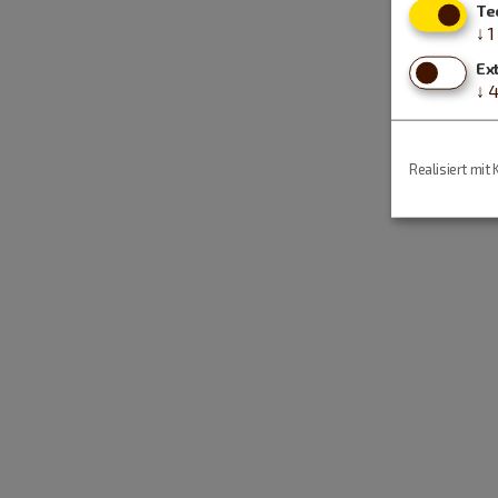
Te
↓
1
Ex
↓
Realisiert mit 