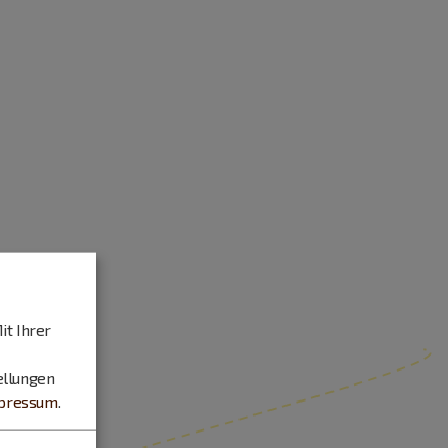
it Ihrer
ellungen
pressum
.