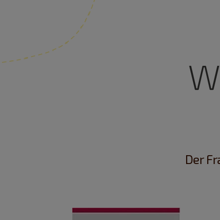
W
Der F