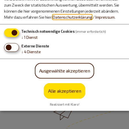
zum Zweck der statistischen Auswertung, übermittelt werden. Sie
können die hier vorgenommenen Einstellungen jederzeit abändern.
Mehr dazu erfahren Sie hier:
Datenschutzerklärung
/
Impressum
.
Technisch notwendige Cookies
(immer erforderlich)
↓
1
Dienst
Externe Dienste
↓
4
Dienste
Service +49 8421 9876-0
Ausgewählte akzeptieren
geschlossen, öffnet Sonntag um 10 Uhr
Öffnungszeiten anzeigen
Alle akzeptieren
Realisiert mit Klaro!