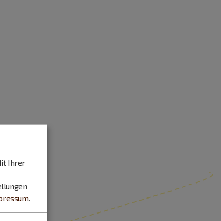
it Ihrer
ellungen
pressum
.