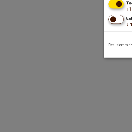
Te
↓
1
Ex
↓
Realisiert mit 