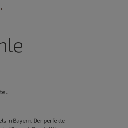
n
hle
el.
ls in Bayern. Der perfekte