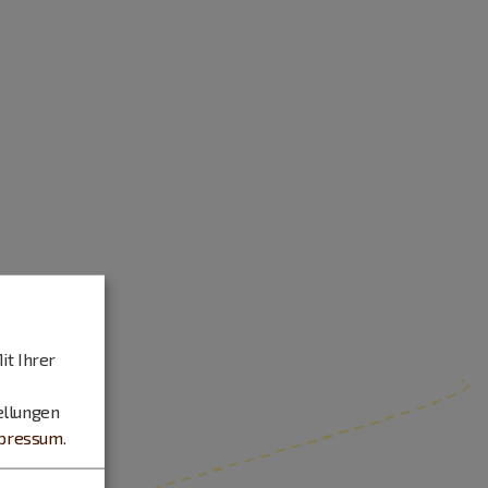
it Ihrer
ellungen
pressum
.