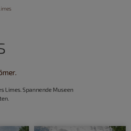
Limes
s
ömer.
es Limes. Spannende Museen
ten.