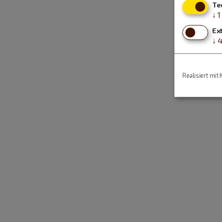
Te
↓
1
Ex
↓
Realisiert mit 