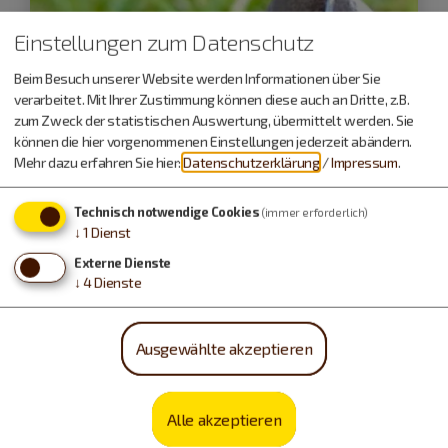
Einstellungen zum Datenschutz
Beim Besuch unserer Website werden Informationen über Sie
verarbeitet. Mit Ihrer Zustimmung können diese auch an Dritte, z.B.
zum Zweck der statistischen Auswertung, übermittelt werden. Sie
können die hier vorgenommenen Einstellungen jederzeit abändern.
Mehr dazu erfahren Sie hier:
Datenschutzerklärung
/
Impressum
.
Technisch notwendige Cookies
(immer erforderlich)
↓
1
Dienst
Externe Dienste
↓
4
Dienste
Eichstätt
18.09.26
Ausgewählte akzeptieren
interne Fortbildung für
Naturparkführer: Von der
Teufelsmauer bis zur Bischofsburg
Alle akzeptieren
Die Geschichte im Altmühltal von der