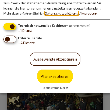
zum Zweck der statistischen Auswertung, übermittelt werden. Sie
11.11.26
können die hier vorgenommenen Einstellungen jederzeit abändern.
Faschingseröffnung der Gredonia
Mehr dazu erfahren Sie hier:
Datenschutzerklärung
/
Impressum
.
und den Böllerschützen
Technisch notwendige Cookies
(immer erforderlich)
↓
1
Dienst
Fasching
Externe Dienste
↓
4
Dienste
Ausgewählte akzeptieren
Alle akzeptieren
Realisiert mit Klaro!