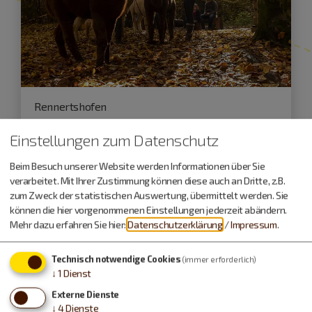
Rennertshofen
06.09.26
Einstellungen zum Datenschutz
Sonnenaufgangswanderung mit
Beim Besuch unserer Website werden Informationen über Sie
Alpakas mit reichhaltigem Frühstück
verarbeitet. Mit Ihrer Zustimmung können diese auch an Dritte, z.B.
Ammerfelder Highland-Trekking
zum Zweck der statistischen Auswertung, übermittelt werden. Sie
können die hier vorgenommenen Einstellungen jederzeit abändern.
Mehr dazu erfahren Sie hier:
Datenschutzerklärung
/
Impressum
.
Führungen und Exkursionen
Technisch notwendige Cookies
(immer erforderlich)
↓
1
Dienst
Externe Dienste
↓
4
Dienste